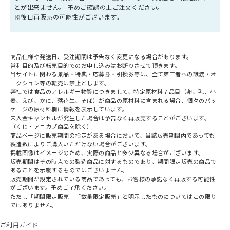
とが出来ません。 予めご確認の上ご注文ください。
※後日再販売の可能性がございます。
商品仕様や発送日、受注期間は予告なく変更になる場合があります。
営利目的及び転売目的でのお申し込みはお断りさせて頂きます。
当サイトに関わる景品・特典・応募券・引換券等は、全て第三者への譲渡・オ
ークション等の転売は禁止とします。
弊社では食品のアレルギー物質につきまして、特定原材料７品目（卵、乳、小
麦、えび、かに、落花生、そば）が商品の原材料に含まれる場合、個々のパッ
ケージの原材料欄に情報を表示しています。
未入金キャンセルが発生した場合は予告なく再販売することがございます。
（くじ・アニカプ商品を除く）
商品ページに販売期間の指定がある場合において、当該販売期間内であっても
製造数によりご購入いただけない場合がございます。
掲載画像はイメージのため、実際の商品と多少異なる場合がございます。
販売期間はその時点での製造商品に対するものであり、期間限定販売の商品で
あることを示唆するものではございません。
販売期間が設定されている商品であっても、お客様の承諾なく再販する可能性
がございます。予めご了承ください。
ただし「期間限定販売」「数量限定販売」と明示したものについてはこの限り
ではありません。
ご利用ガイド