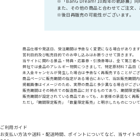
※「BanG Dream! 10周年の軌跡
また、その他の商品と合わせてご注文、
※後日再販売の可能性がございます。
商品仕様や発送日、受注期間は予告なく変更になる場合があります
営利目的及び転売目的でのお申し込みはお断りさせて頂きます。
当サイトに関わる景品・特典・応募券・引換券等は、全て第三者
弊社では食品のアレルギー物質につきまして、特定原材料７品目
未入金キャンセルが発生した場合は予告なく再販売することがご
商品ページに販売期間の指定がある場合において、当該販売期間内
掲載画像はイメージのため、実際の商品と多少異なる場合がござい
販売期間はその時点での製造商品に対するものであり、期間限定
販売期間が設定されている商品であっても、お客様の承諾なく再販
ただし「期間限定販売」「数量限定販売」と明示したものについ
ご利用ガイド
お支払い方法や送料・配送時間、ポイントについてなど、当サイト