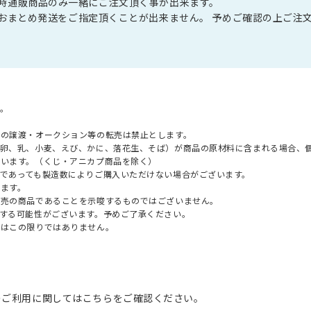
展」同時通販商品のみ一緒にご注文頂く事が出来ます。
おまとめ発送をご指定頂くことが出来ません。 予めご確認の上ご注
。
への譲渡・オークション等の転売は禁止とします。
（卵、乳、小麦、えび、かに、落花生、そば）が商品の原材料に含まれる場合、
ざいます。（くじ・アニカプ商品を除く）
であっても製造数によりご購入いただけない場合がございます。
ます。
販売の商品であることを示唆するものではございません。
する可能性がございます。予めご了承ください。
てはこの限りではありません。
のご利用に関してはこちらをご確認ください。