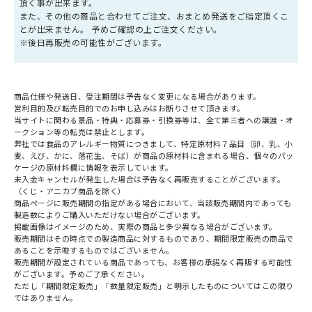
頂く事が出来ます。
また、その他の商品と合わせてご注文、おまとめ発送をご指定頂くこ
とが出来ません。 予めご確認の上ご注文ください。
※後日再販売の可能性がございます。
商品仕様や発送日、受注期間は予告なく変更になる場合があります。
営利目的及び転売目的でのお申し込みはお断りさせて頂きます。
当サイトに関わる景品・特典・応募券・引換券等は、全て第三者への譲渡・オ
ークション等の転売は禁止とします。
弊社では食品のアレルギー物質につきまして、特定原材料７品目（卵、乳、小
麦、えび、かに、落花生、そば）が商品の原材料に含まれる場合、個々のパッ
ケージの原材料欄に情報を表示しています。
未入金キャンセルが発生した場合は予告なく再販売することがございます。
（くじ・アニカプ商品を除く）
商品ページに販売期間の指定がある場合において、当該販売期間内であっても
製造数によりご購入いただけない場合がございます。
掲載画像はイメージのため、実際の商品と多少異なる場合がございます。
販売期間はその時点での製造商品に対するものであり、期間限定販売の商品で
あることを示唆するものではございません。
販売期間が設定されている商品であっても、お客様の承諾なく再販する可能性
がございます。予めご了承ください。
ただし「期間限定販売」「数量限定販売」と明示したものについてはこの限り
ではありません。