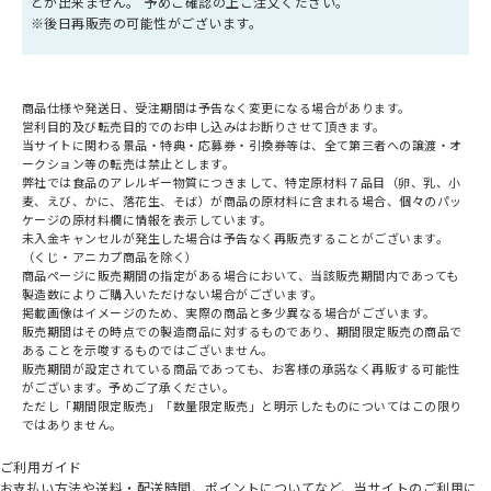
とが出来ません。 予めご確認の上ご注文ください。
※後日再販売の可能性がございます。
商品仕様や発送日、受注期間は予告なく変更になる場合があります。
営利目的及び転売目的でのお申し込みはお断りさせて頂きます。
当サイトに関わる景品・特典・応募券・引換券等は、全て第三者への譲渡・オ
ークション等の転売は禁止とします。
弊社では食品のアレルギー物質につきまして、特定原材料７品目（卵、乳、小
麦、えび、かに、落花生、そば）が商品の原材料に含まれる場合、個々のパッ
ケージの原材料欄に情報を表示しています。
未入金キャンセルが発生した場合は予告なく再販売することがございます。
（くじ・アニカプ商品を除く）
商品ページに販売期間の指定がある場合において、当該販売期間内であっても
製造数によりご購入いただけない場合がございます。
掲載画像はイメージのため、実際の商品と多少異なる場合がございます。
販売期間はその時点での製造商品に対するものであり、期間限定販売の商品で
あることを示唆するものではございません。
販売期間が設定されている商品であっても、お客様の承諾なく再販する可能性
がございます。予めご了承ください。
ただし「期間限定販売」「数量限定販売」と明示したものについてはこの限り
ではありません。
ご利用ガイド
お支払い方法や送料・配送時間、ポイントについてなど、当サイトのご利用に