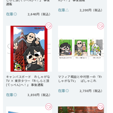
通販
在庫
△
2,200円
在庫
◎
2,640円
キャンバスボード わしゃがな
マフィア梶田と中村悠一の「わ
TV × 東京タワー『わしらと頂
しゃがなTV」 ぱしゃこれ
(てっぺん)へ！』 事後通販
在庫
◎
2,750円
在庫
◎
3,850円