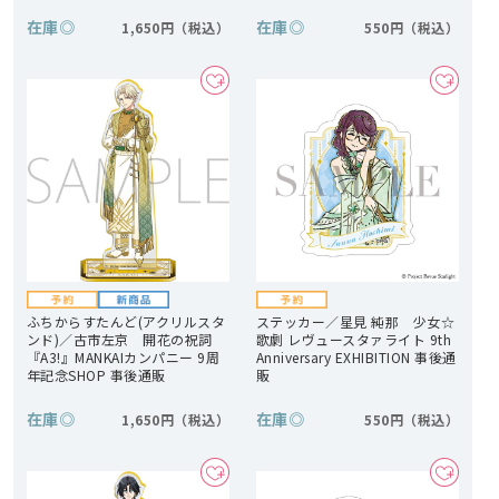
在庫
◎
在庫
◎
1,650円
550円
ふちからすたんど(アクリルスタ
ステッカー／星見 純那 少女☆
ンド)／古市左京 開花の祝詞
歌劇 レヴュースタァライト 9th
『A3!』MANKAIカンパニー 9周
Anniversary EXHIBITION 事後通
年記念SHOP 事後通販
販
在庫
◎
在庫
◎
1,650円
550円