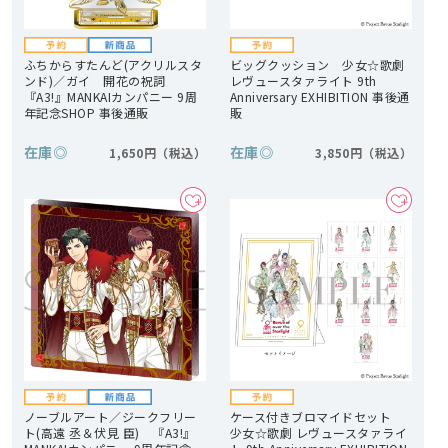
ふちからすたんど(アクリルスタ
ビッグクッション 少女☆歌劇
ンド)／ガイ 開花の祝詞
レヴュースタァライト 9th
『A3!』MANKAIカンパニー 9周
Anniversary EXHIBITION 事後通
年記念SHOP 事後通販
販
在庫
◎
在庫
◎
1,650円
3,850円
ノーブルアート／ジークフリー
ケース付きブロマイドセット
ト(高遠 丞＆伏見 臣) 『A3!』
少女☆歌劇 レヴュースタァライ