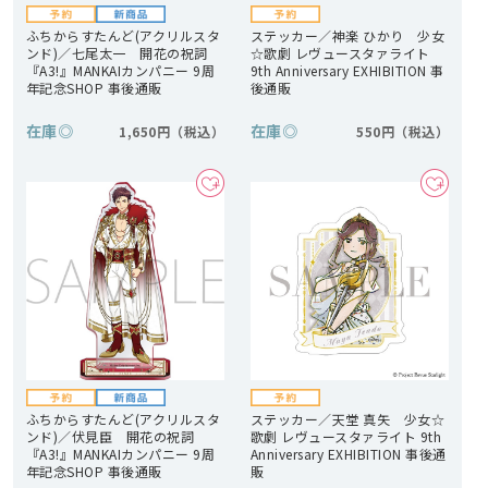
ふちからすたんど(アクリルスタ
ステッカー／神楽 ひかり 少女
ンド)／七尾太一 開花の祝詞
☆歌劇 レヴュースタァライト
『A3!』MANKAIカンパニー 9周
9th Anniversary EXHIBITION 事
年記念SHOP 事後通販
後通販
在庫
◎
在庫
◎
1,650円
550円
ふちからすたんど(アクリルスタ
ステッカー／天堂 真矢 少女☆
ンド)／伏見臣 開花の祝詞
歌劇 レヴュースタァライト 9th
『A3!』MANKAIカンパニー 9周
Anniversary EXHIBITION 事後通
年記念SHOP 事後通販
販