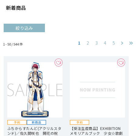
新着商品
絞り込み
1
2
3
4
5
1 - 50 /
544
件
ふちからすたんど(アクリルスタ
【受注生産商品】EXHIBITION
ンド)／佐久間咲也 開花の祝
メモリアルブック 少女☆歌劇