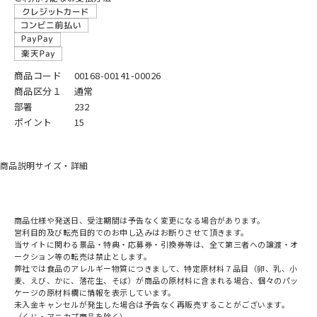
商品コード
00168-00141-00026
商品区分１
通常
部署
232
ポイント
15
商品説明
サイズ・詳細
商品仕様や発送日、受注期間は予告なく変更になる場合があります。
営利目的及び転売目的でのお申し込みはお断りさせて頂きます。
当サイトに関わる景品・特典・応募券・引換券等は、全て第三者への譲渡・オ
ークション等の転売は禁止とします。
弊社では食品のアレルギー物質につきまして、特定原材料７品目（卵、乳、小
麦、えび、かに、落花生、そば）が商品の原材料に含まれる場合、個々のパッ
ケージの原材料欄に情報を表示しています。
未入金キャンセルが発生した場合は予告なく再販売することがございます。
（くじ・アニカプ商品を除く）