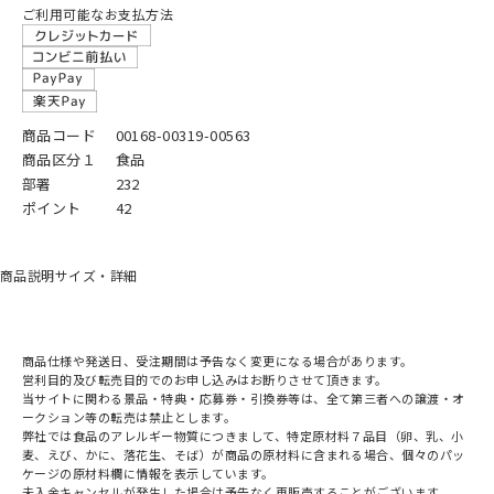
ご利用可能なお支払方法
商品コード
00168-00319-00563
商品区分１
食品
部署
232
ポイント
42
商品説明
サイズ・詳細
商品仕様や発送日、受注期間は予告なく変更になる場合があります。
営利目的及び転売目的でのお申し込みはお断りさせて頂きます。
当サイトに関わる景品・特典・応募券・引換券等は、全て第三者への譲渡・オ
ークション等の転売は禁止とします。
弊社では食品のアレルギー物質につきまして、特定原材料７品目（卵、乳、小
麦、えび、かに、落花生、そば）が商品の原材料に含まれる場合、個々のパッ
ケージの原材料欄に情報を表示しています。
未入金キャンセルが発生した場合は予告なく再販売することがございます。