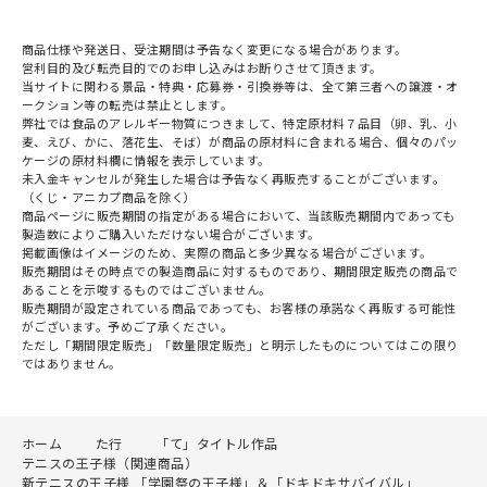
商品仕様や発送日、受注期間は予告なく変更になる場合があります。
営利目的及び転売目的でのお申し込みはお断りさせて頂きます。
当サイトに関わる景品・特典・応募券・引換券等は、全て第三者への譲渡・オ
ークション等の転売は禁止とします。
弊社では食品のアレルギー物質につきまして、特定原材料７品目（卵、乳、小
麦、えび、かに、落花生、そば）が商品の原材料に含まれる場合、個々のパッ
ケージの原材料欄に情報を表示しています。
未入金キャンセルが発生した場合は予告なく再販売することがございます。
（くじ・アニカプ商品を除く）
商品ページに販売期間の指定がある場合において、当該販売期間内であっても
製造数によりご購入いただけない場合がございます。
掲載画像はイメージのため、実際の商品と多少異なる場合がございます。
販売期間はその時点での製造商品に対するものであり、期間限定販売の商品で
あることを示唆するものではございません。
販売期間が設定されている商品であっても、お客様の承諾なく再販する可能性
がございます。予めご了承ください。
ただし「期間限定販売」「数量限定販売」と明示したものについてはこの限り
ではありません。
ホーム
た行
「て」タイトル作品
テニスの王子様（関連商品）
新テニスの王子様 「学園祭の王子様」＆「ドキドキサバイバル」