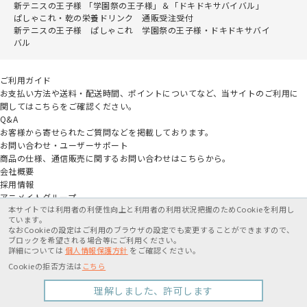
新テニスの王子様 「学園祭の王子様」＆「ドキドキサバイバル」
ぱしゃこれ・乾の栄養ドリンク 通販受注受付
新テニスの王子様 ぱしゃこれ 学園祭の王子様・ドキドキサバイ
バル
ご利用ガイド
お支払い方法や送料・配送時間、ポイントについてなど、当サイトのご利用に
関してはこちらをご確認ください。
Q&A
お客様から寄せられたご質問などを掲載しております。
お問い合わせ・ユーザーサポート
商品の仕様、通信販売に関するお問い合わせはこちらから。
会社概要
採用情報
アニメイトグループ
本サイトでは利用者の利便性向上と利用者の利用状況把握のためCookieを利用し
ています。
なおCookieの設定はご利用のブラウザの設定でも変更することができますので、
ブロックを希望される場合等にご利用ください。
詳細については
個人情報保護方針
をご確認ください。
特定商取引法に基づく表記
個人情報保護方針
利用規約
Cookieの拒否方法は
こちら
販売が終了している商品です
2,750円
Copyright movic Co.,Ltd. 2005-
2026
理解しました、許可します