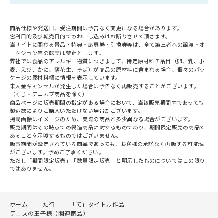
商品仕様や発送日、受注期間は予告なく変更になる場合があります。
営利目的及び転売目的でのお申し込みはお断りさせて頂きます。
当サイトに関わる景品・特典・応募券・引換券等は、全て第三者への譲渡・オ
ークション等の転売は禁止とします。
弊社では食品のアレルギー物質につきまして、特定原材料７品目（卵、乳、小
麦、えび、かに、落花生、そば）が商品の原材料に含まれる場合、個々のパッ
ケージの原材料欄に情報を表示しています。
未入金キャンセルが発生した場合は予告なく再販売することがございます。
（くじ・アニカプ商品を除く）
商品ページに販売期間の指定がある場合において、当該販売期間内であっても
製造数によりご購入いただけない場合がございます。
掲載画像はイメージのため、実際の商品と多少異なる場合がございます。
販売期間はその時点での製造商品に対するものであり、期間限定販売の商品で
あることを示唆するものではございません。
販売期間が設定されている商品であっても、お客様の承諾なく再販する可能性
がございます。予めご了承ください。
ただし「期間限定販売」「数量限定販売」と明示したものについてはこの限り
ではありません。
ホーム
た行
「て」タイトル作品
テニスの王子様（関連商品）