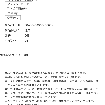
商品コード
00480-00090-00035
商品区分１
通常
部署
263
ポイント
24
商品説明
サイズ・詳細
商品仕様や発送日、受注期間は予告なく変更になる場合があります。
営利目的及び転売目的でのお申し込みはお断りさせて頂きます。
当サイトに関わる景品・特典・応募券・引換券等は、全て第三者への譲渡・オ
ークション等の転売は禁止とします。
弊社では食品のアレルギー物質につきまして、特定原材料７品目（卵、乳、小
麦、えび、かに、落花生、そば）が商品の原材料に含まれる場合、個々のパッ
ケージの原材料欄に情報を表示しています。
未入金キャンセルが発生した場合は予告なく再販売することがございます。
（くじ・アニカプ商品を除く）