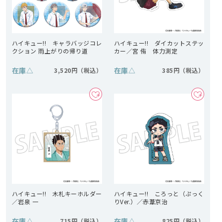
ハイキュー!! キャラバッジコレ
ハイキュー!! ダイカットステッ
クション 雨上がりの帰り道
カー／宮 侑 体力測定
在庫
△
在庫
△
3,520円
385円
ハイキュー!! 木札キーホルダー
ハイキュー!! ころっと（ぷっく
／岩泉 一
りVer.）／赤葦京治
在庫
△
在庫
△
715円
825円