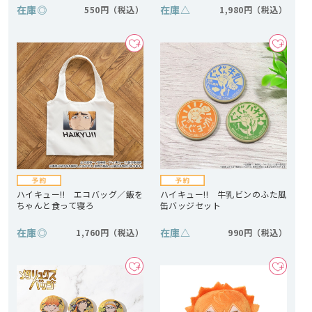
在庫
◎
在庫
△
550円
1,980円
ハイキュー!! エコバッグ／飯を
ハイキュー!! 牛乳ビンのふた風
ちゃんと食って寝ろ
缶バッジセット
在庫
◎
在庫
△
1,760円
990円