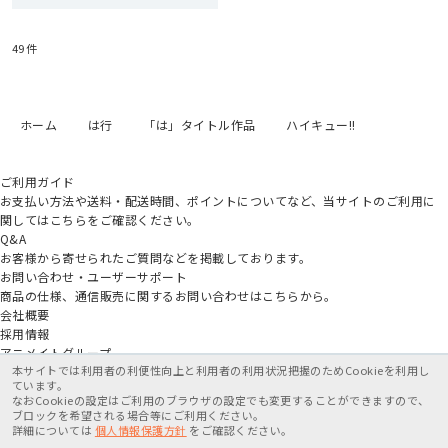
49
件
ホーム
は行
「は」タイトル作品
ハイキュー!!
ご利用ガイド
お支払い方法や送料・配送時間、ポイントについてなど、当サイトのご利用に
関してはこちらをご確認ください。
Q&A
お客様から寄せられたご質問などを掲載しております。
お問い合わせ・ユーザーサポート
商品の仕様、通信販売に関するお問い合わせはこちらから。
会社概要
採用情報
アニメイトグループ
本サイトでは利用者の利便性向上と利用者の利用状況把握のためCookieを利用し
ています。
なおCookieの設定はご利用のブラウザの設定でも変更することができますので、
ブロックを希望される場合等にご利用ください。
詳細については
個人情報保護方針
をご確認ください。
特定商取引法に基づく表記
個人情報保護方針
利用規約