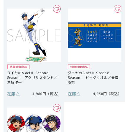
ダイヤのA actⅡ-Second
ダイヤのA actⅡ-Second
Season- アクリルスタンド／
Season- ビッグタオル／青道
倉持洋一
高校
在庫
△
在庫
△
1,980円
4,950円