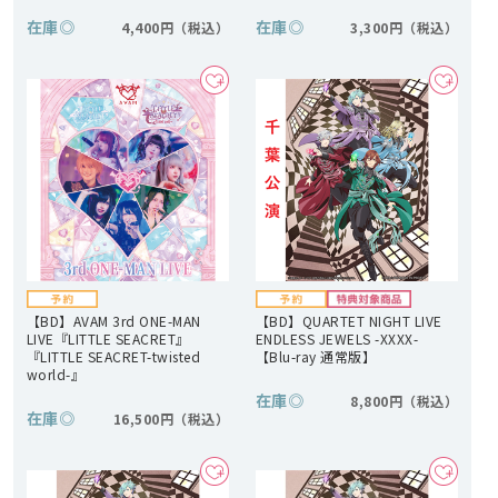
在庫
◎
在庫
◎
4,400円
3,300円
【BD】AVAM 3rd ONE-MAN
【BD】QUARTET NIGHT LIVE
LIVE『LITTLE SEACRET』
ENDLESS JEWELS -XXXX-
『LITTLE SEACRET-twisted
【Blu-ray 通常版】
world-』
在庫
◎
8,800円
在庫
◎
16,500円