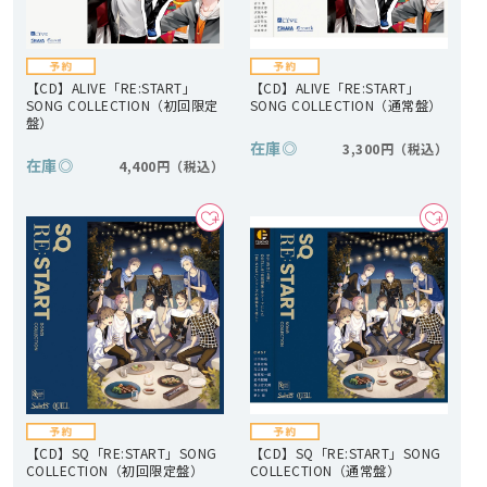
【CD】ALIVE「RE:START」
【CD】ALIVE「RE:START」
SONG COLLECTION（初回限定
SONG COLLECTION（通常盤）
盤）
在庫
◎
3,300円
在庫
◎
4,400円
【CD】SQ「RE:START」SONG
【CD】SQ「RE:START」SONG
COLLECTION（初回限定盤）
COLLECTION（通常盤）