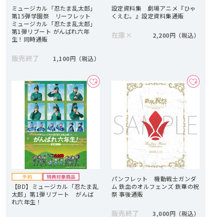
ミュージカル「忍たま乱太郎」
設定資料集 劇場アニメ『ひゃ
第15弾学園祭 リーフレット
くえむ。』設定資料集通販
ミュージカル「忍たま乱太郎」
第1弾リブート がんばれ六年
在庫
×
2,200円
生！同時通販
販売終了
1,100円
パンフレット 機動戦士ガンダ
【BD】ミュージカル「忍たま乱
ム 鉄血のオルフェンズ 鉄華の祝
太郎」第1弾リブート がんば
祭 事後通販
れ六年生！
販売終了
3,000円