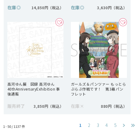
在庫
◎
在庫
◎
14,850円
3,630円
高河ゆん展 図録 高河ゆん
ガールズ＆パンツァー もっとら
40thAnniversaryExhibition 事
ぶらぶ作戦です！ 第3幕パン
後通販
フレット
販売終了
在庫
×
3,850円
880円
1
2
3
4
5
1 - 50 /
1137
件