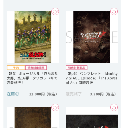
【BD】ミュージカル「忍たま乱
【Ep6】パンフレット Identity
太郎」第16弾 タソガレドキで
V STAGE Episode6『The Abyss
忍者修行！
of Art』同時通販
在庫
◎
販売終了
11,000円
3,300円