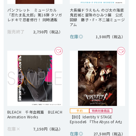
パンフレット ミュージカル
大長編ドラえもん のび太の海底
「忍たま乱太郎」第16弾 タソガ
鬼岩城と冒険のひみつ展 公式
レドキで忍者修行！ 同時通販
図録 藤子・F・不二雄ミュージ
アム
販売終了
2,750円
在庫
◎
1,500円
BLEACH 千年血戦篇 BLEACH
Animation Works
【BD】Identity V STAGE
Episode6 『The Abyss of Art』
在庫
×
7,150円
在庫
◎
27,500円