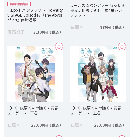
ガールズ＆パンツァー もっとら
【Ep5】パンフレット Identity
ぶらぶ作戦です！ 第4幕パン
V STAGE Episode6『The Abyss
フレット
of Art』同時通販
在庫
×
880円
販売終了
3,300円
【BD】灰原くんの強くて青春ニ
【BD】灰原くんの強くて青春ニ
ューゲーム 下巻
ューゲーム 上巻
在庫
×
在庫
×
22,000円
22,000円