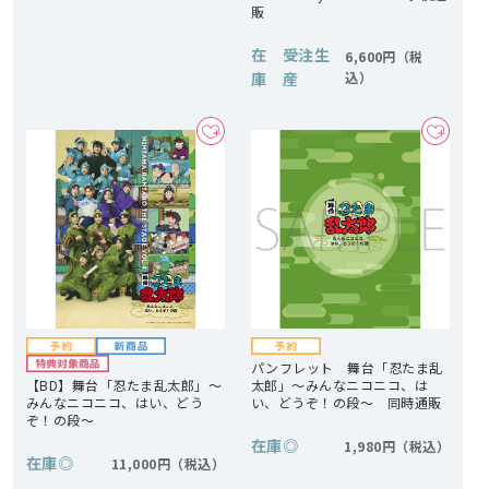
販
在
受注生
6,600円
庫
産
パンフレット 舞台「忍たま乱
【BD】舞台「忍たま乱太郎」～
太郎」～みんなニコニコ、は
みんなニコニコ、はい、どう
い、どうぞ！の段～ 同時通販
ぞ！の段～
在庫
◎
1,980円
在庫
◎
11,000円