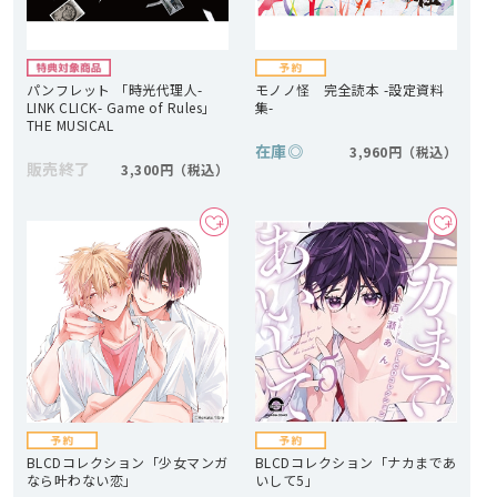
パンフレット 「時光代理人-
モノノ怪 完全読本 -設定資料
LINK CLICK- Game of Rules」
集-
THE MUSICAL
在庫
◎
3,960円
販売終了
3,300円
BLCDコレクション「少女マンガ
BLCDコレクション「ナカまであ
なら叶わない恋」
いして5」