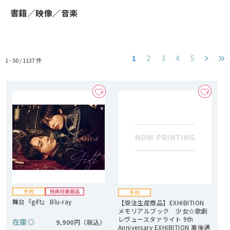
書籍／映像／音楽
1
2
3
4
5
1 - 50 /
1137
件
舞台『gift』 Blu-ray
【受注生産商品】EXHIBITION
メモリアルブック 少女☆歌劇
レヴュースタァライト 9th
在庫
◎
9,900円
Anniversary EXHIBITION 事後通