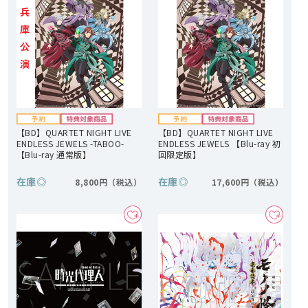
【BD】QUARTET NIGHT LIVE
【BD】QUARTET NIGHT LIVE
ENDLESS JEWELS -TABOO-
ENDLESS JEWELS 【Blu-ray 初
【Blu-ray 通常版】
回限定版】
在庫
◎
在庫
◎
8,800円
17,600円