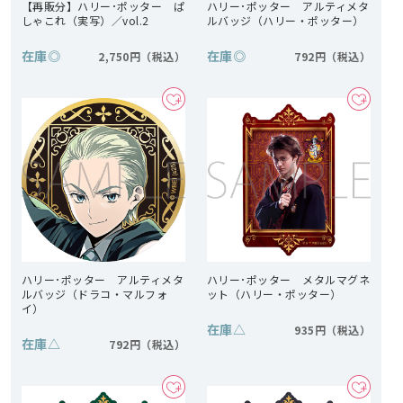
【再販分】ハリー･ポッター ぱ
ハリー･ポッター アルティメタ
しゃこれ（実写）／vol.2
ルバッジ（ハリー・ポッター）
在庫
◎
在庫
◎
2,750円
792円
ハリー･ポッター アルティメタ
ハリー･ポッター メタルマグネ
ルバッジ（ドラコ・マルフォ
ット（ハリー・ポッター）
イ）
在庫
△
935円
在庫
△
792円