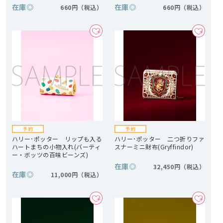
在庫
◎
在庫
◎
660円
660円
ハリー･ポッター リップも入る
ハリー･ポッター 二つ折りファ
ハートまちの小物入れ(バーティ
スナーミニ財布(Gryffindor)
ー・ボッツの百味ビーンズ)
在庫
◎
32,450円
在庫
◎
11,000円