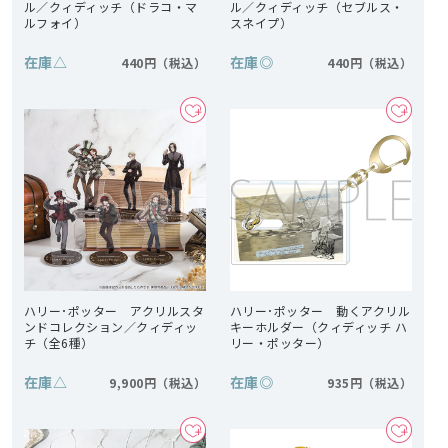
ル／クィディッチ（ドラコ・マ
ル／クィディッチ（セブルス・
ルフォイ）
スネイプ）
在庫
△
在庫
◎
440円
440円
ハリー･ポッター アクリルスタ
ハリー･ポッター 動くアクリル
ンドコレクション／クィディッ
キーホルダー（クィディッチ ハ
チ（全6種）
リー・ポッター）
在庫
△
在庫
◎
9,900円
935円