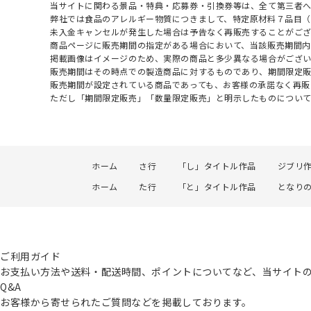
当サイトに関わる景品・特典・応募券・引換券等は、全て第三者
弊社では食品のアレルギー物質につきまして、特定原材料７品目
未入金キャンセルが発生した場合は予告なく再販売することがご
商品ページに販売期間の指定がある場合において、当該販売期間内
掲載画像はイメージのため、実際の商品と多少異なる場合がござい
販売期間はその時点での製造商品に対するものであり、期間限定
販売期間が設定されている商品であっても、お客様の承諾なく再販
ただし「期間限定販売」「数量限定販売」と明示したものについ
ホーム
さ行
「し」タイトル作品
ジブリ
ホーム
た行
「と」タイトル作品
となり
ご利用ガイド
お支払い方法や送料・配送時間、ポイントについてなど、当サイト
Q&A
お客様から寄せられたご質問などを掲載しております。