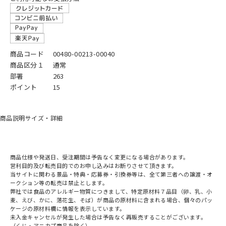
商品コード
00480-00213-00040
商品区分１
通常
部署
263
ポイント
15
商品説明
サイズ・詳細
商品仕様や発送日、受注期間は予告なく変更になる場合があります。
営利目的及び転売目的でのお申し込みはお断りさせて頂きます。
当サイトに関わる景品・特典・応募券・引換券等は、全て第三者への譲渡・オ
ークション等の転売は禁止とします。
弊社では食品のアレルギー物質につきまして、特定原材料７品目（卵、乳、小
麦、えび、かに、落花生、そば）が商品の原材料に含まれる場合、個々のパッ
ケージの原材料欄に情報を表示しています。
未入金キャンセルが発生した場合は予告なく再販売することがございます。
（くじ・アニカプ商品を除く）