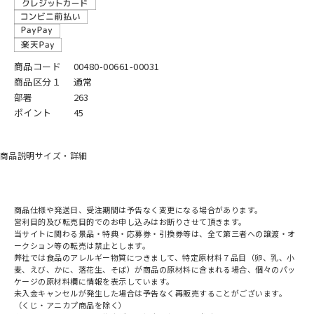
商品コード
00480-00661-00031
商品区分１
通常
部署
263
ポイント
45
商品説明
サイズ・詳細
商品仕様や発送日、受注期間は予告なく変更になる場合があります。
営利目的及び転売目的でのお申し込みはお断りさせて頂きます。
当サイトに関わる景品・特典・応募券・引換券等は、全て第三者への譲渡・オ
ークション等の転売は禁止とします。
弊社では食品のアレルギー物質につきまして、特定原材料７品目（卵、乳、小
麦、えび、かに、落花生、そば）が商品の原材料に含まれる場合、個々のパッ
ケージの原材料欄に情報を表示しています。
未入金キャンセルが発生した場合は予告なく再販売することがございます。
（くじ・アニカプ商品を除く）