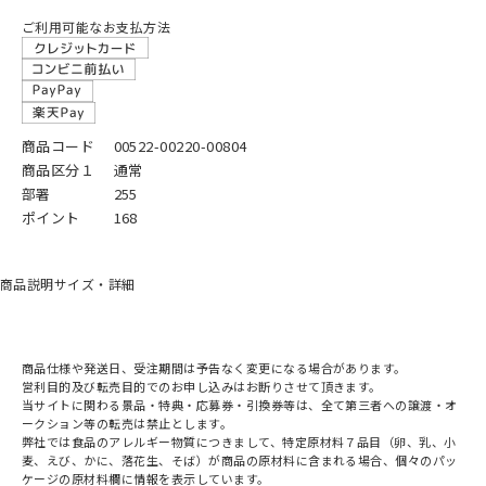
ご利用可能なお支払方法
商品コード
00522-00220-00804
商品区分１
通常
部署
255
ポイント
168
商品説明
サイズ・詳細
商品仕様や発送日、受注期間は予告なく変更になる場合があります。
営利目的及び転売目的でのお申し込みはお断りさせて頂きます。
当サイトに関わる景品・特典・応募券・引換券等は、全て第三者への譲渡・オ
ークション等の転売は禁止とします。
弊社では食品のアレルギー物質につきまして、特定原材料７品目（卵、乳、小
麦、えび、かに、落花生、そば）が商品の原材料に含まれる場合、個々のパッ
ケージの原材料欄に情報を表示しています。