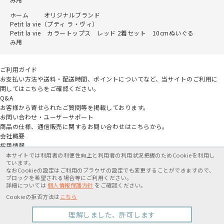
ホーム
オリジナルブランド
Petit la vie（プティ ラ・ヴィ）
Petit la vie カラートップス レッド 2着セット 10cmぬいぐる
み用
ご利用ガイド
お支払い方法や送料・配送時間、ポイントについてなど、当サイトのご利用に
関してはこちらをご確認ください。
Q&A
お客様から寄せられたご質問等を掲載しております。
お問い合わせ・ユーザーサポート
商品の仕様、通信販売に関するお問い合わせはこちらから。
会社概要
採用情報
アニメイトグループ
本サイトでは利用者の利便性向上と利用者の利用状況把握のためCookieを利用し
ています。
なおCookieの設定はご利用のブラウザの設定でも変更することができますので、
特定商取引法に基づく表記
個人情報保護方針
利用規約
ブロックを希望される場合等にご利用ください。
詳細については
個人情報保護方針
をご確認ください。
X
Cookieの拒否方法は
こちら
カートに入れる
1,650円
Copyright movic Co.,Ltd. 2005-
2026
理解しました、許可します