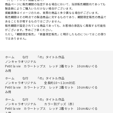
商品ページに販売期間の指定がある場合において、当該販売期間内であっても
製造数によりご購入いただけない場合がございます。
掲載画像はイメージのため、実際の商品と多少異なる場合がございます。
販売期間はその時点での製造商品に対するものであり、期間限定販売の商品で
あることを示唆するものではございません。
販売期間が設定されている商品であっても、お客様の承諾なく再販する可能性
がございます。予めご了承ください。
ただし「期間限定販売」「数量限定販売」と明示したものについてはこの限り
ではありません。
ホーム
な行
「の」タイトル作品
ノンキャラオリジナル
Petit la vie カラートップス レッド 2着セット 10cmぬいぐる
み用
ホーム
な行
「の」タイトル作品
ノンキャラオリジナル
全長約10～12cm対応
Petit la vie カラートップス レッド 2着セット 10cmぬいぐる
み用
ホーム
な行
「の」タイトル作品
ノンキャラオリジナル
カラー別グッズ（赤）
Petit la vie カラートップス レッド 2着セット 10cmぬいぐる
み用