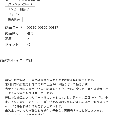
商品コード
00580-00700-00137
商品区分１
通常
部署
253
ポイント
45
商品説明
サイズ・詳細
商品仕様や発送日、受注期間は予告なく変更になる場合があります。
営利目的及び転売目的でのお申し込みはお断りさせて頂きます。
当サイトに関わる景品・特典・応募券・引換券等は、全て第三者への譲渡・オ
ークション等の転売は禁止とします。
弊社では食品のアレルギー物質につきまして、特定原材料７品目（卵、乳、小
麦、えび、かに、落花生、そば）が商品の原材料に含まれる場合、個々のパッ
ケージの原材料欄に情報を表示しています。
未入金キャンセルが発生した場合は予告なく再販売することがございます。
（くじ・アニカプ商品を除く）