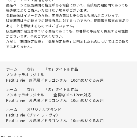
商品ページに販売期間の指定がある場合において、当該販売期間内であっても
製造数によりご購入いただけない場合がございます。
掲載画像はイメージのため、実際の商品と多少異なる場合がございます。
販売期間はその時点での製造商品に対するものであり、期間限定販売の商品で
あることを示唆するものではございません。
販売期間が設定されている商品であっても、お客様の承諾なく再販する可能性
がございます。予めご了承ください。
ただし「期間限定販売」「数量限定販売」と明示したものについてはこの限り
ではありません。
ホーム
な行
「の」タイトル作品
ノンキャラオリジナル
Petit la vie お洋服／ドラゴンさん 10cmぬいぐるみ用
ホーム
な行
「の」タイトル作品
ノンキャラオリジナル
全長約10～12cm対応
Petit la vie お洋服／ドラゴンさん 10cmぬいぐるみ用
ホーム
オリジナルブランド
Petit la vie（プティ ラ・ヴィ）
Petit la vie お洋服／ドラゴンさん 10cmぬいぐるみ用