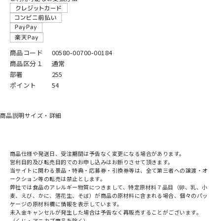
商品コード
00580-00700-00184
商品区分１
通常
部署
255
ポイント
54
商品説明
サイズ・詳細
商品仕様や発送日、受注期間は予告なく変更になる場合があります。
営利目的及び転売目的でのお申し込みはお断りさせて頂きます。
当サイトに関わる景品・特典・応募券・引換券等は、全て第三者への譲渡・オ
ークション等の転売は禁止とします。
弊社では食品のアレルギー物質につきまして、特定原材料７品目（卵、乳、小
麦、えび、かに、落花生、そば）が商品の原材料に含まれる場合、個々のパッ
ケージの原材料欄に情報を表示しています。
未入金キャンセルが発生した場合は予告なく再販売することがございます。
（くじ・アニカプ商品を除く）