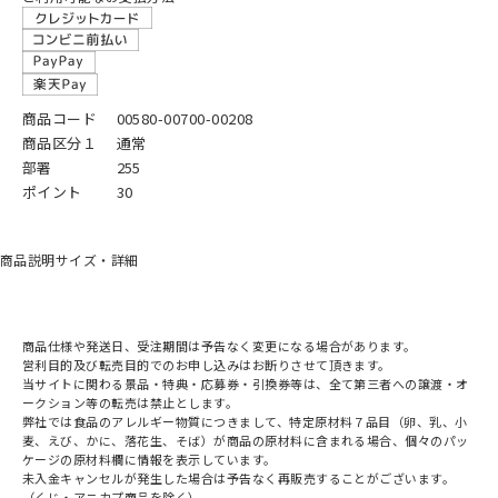
商品コード
00580-00700-00208
商品区分１
通常
部署
255
ポイント
30
商品説明
サイズ・詳細
商品仕様や発送日、受注期間は予告なく変更になる場合があります。
営利目的及び転売目的でのお申し込みはお断りさせて頂きます。
当サイトに関わる景品・特典・応募券・引換券等は、全て第三者への譲渡・オ
ークション等の転売は禁止とします。
弊社では食品のアレルギー物質につきまして、特定原材料７品目（卵、乳、小
麦、えび、かに、落花生、そば）が商品の原材料に含まれる場合、個々のパッ
ケージの原材料欄に情報を表示しています。
未入金キャンセルが発生した場合は予告なく再販売することがございます。
（くじ・アニカプ商品を除く）