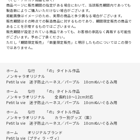
商品ページに販売期間の指定がある場合において、当該販売期間内であっても
製造数によりご購入いただけない場合がございます。
掲載画像はイメージのため、実際の商品と多少異なる場合がございます。
販売期間はその時点での製造商品に対するものであり、期間限定販売の商品で
あることを示唆するものではございません。
販売期間が設定されている商品であっても、お客様の承諾なく再販する可能性
がございます。予めご了承ください。
ただし「期間限定販売」「数量限定販売」と明示したものについてはこの限り
ではありません。
ホーム
な行
「の」タイトル作品
ノンキャラオリジナル
Petit la vie 迷子防止ハーネス／パープル 10cmぬいぐるみ用
ホーム
な行
「の」タイトル作品
ノンキャラオリジナル
全長約10～12cm対応
Petit la vie 迷子防止ハーネス／パープル 10cmぬいぐるみ用
ホーム
な行
「の」タイトル作品
ノンキャラオリジナル
カラー別グッズ（紫）
Petit la vie 迷子防止ハーネス／パープル 10cmぬいぐるみ用
ホーム
オリジナルブランド
Petit la vie（プティ ラ・ヴィ）