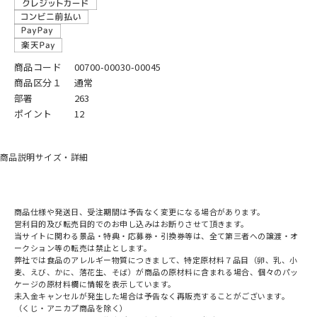
商品コード
00700-00030-00045
商品区分１
通常
部署
263
ポイント
12
商品説明
サイズ・詳細
商品仕様や発送日、受注期間は予告なく変更になる場合があります。
営利目的及び転売目的でのお申し込みはお断りさせて頂きます。
当サイトに関わる景品・特典・応募券・引換券等は、全て第三者への譲渡・オ
ークション等の転売は禁止とします。
弊社では食品のアレルギー物質につきまして、特定原材料７品目（卵、乳、小
麦、えび、かに、落花生、そば）が商品の原材料に含まれる場合、個々のパッ
ケージの原材料欄に情報を表示しています。
未入金キャンセルが発生した場合は予告なく再販売することがございます。
（くじ・アニカプ商品を除く）