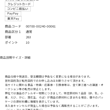
商品コード
00700-00240-00061
商品区分１
通常
部署
263
ポイント
10
商品説明
サイズ・詳細
商品仕様や発送日、受注期間は予告なく変更になる場合があります。
営利目的及び転売目的でのお申し込みはお断りさせて頂きます。
当サイトに関わる景品・特典・応募券・引換券等は、全て第三者への譲渡・オ
ークション等の転売は禁止とします。
弊社では食品のアレルギー物質につきまして、特定原材料７品目（卵、乳、小
麦、えび、かに、落花生、そば）が商品の原材料に含まれる場合、個々のパッ
ケージの原材料欄に情報を表示しています。
未入金キャンセルが発生した場合は予告なく再販売することがございます。
（くじ・アニカプ商品を除く）