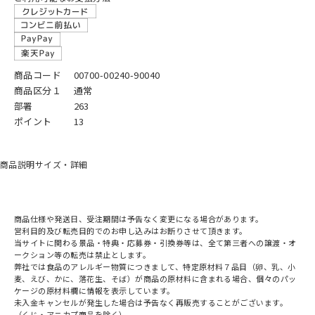
商品コード
00700-00240-90040
商品区分１
通常
部署
263
ポイント
13
商品説明
サイズ・詳細
商品仕様や発送日、受注期間は予告なく変更になる場合があります。
営利目的及び転売目的でのお申し込みはお断りさせて頂きます。
当サイトに関わる景品・特典・応募券・引換券等は、全て第三者への譲渡・オ
ークション等の転売は禁止とします。
弊社では食品のアレルギー物質につきまして、特定原材料７品目（卵、乳、小
麦、えび、かに、落花生、そば）が商品の原材料に含まれる場合、個々のパッ
ケージの原材料欄に情報を表示しています。
未入金キャンセルが発生した場合は予告なく再販売することがございます。
（くじ・アニカプ商品を除く）