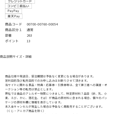
商品コード
00700-00760-00054
商品区分１
通常
部署
263
ポイント
13
商品説明
サイズ・詳細
商品仕様や発送日、受注期間は予告なく変更になる場合があります。
営利目的及び転売目的でのお申し込みはお断りさせて頂きます。
当サイトに関わる景品・特典・応募券・引換券等は、全て第三者への譲渡・オ
ークション等の転売は禁止とします。
弊社では食品のアレルギー物質につきまして、特定原材料７品目（卵、乳、小
麦、えび、かに、落花生、そば）が商品の原材料に含まれる場合、個々のパッ
ケージの原材料欄に情報を表示しています。
未入金キャンセルが発生した場合は予告なく再販売することがございます。
（くじ・アニカプ商品を除く）