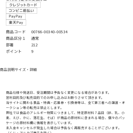
商品コード
00766-00340-00534
商品区分１
通常
部署
212
ポイント
9
商品説明
サイズ・詳細
商品仕様や発送日、受注期間は予告なく変更になる場合があります。
営利目的及び転売目的でのお申し込みはお断りさせて頂きます。
当サイトに関わる景品・特典・応募券・引換券等は、全て第三者への譲渡・オ
ークション等の転売は禁止とします。
弊社では食品のアレルギー物質につきまして、特定原材料７品目（卵、乳、小
麦、えび、かに、落花生、そば）が商品の原材料に含まれる場合、個々のパッ
ケージの原材料欄に情報を表示しています。
未入金キャンセルが発生した場合は予告なく再販売することがございます。
（くじ・アニカプ商品を除く）