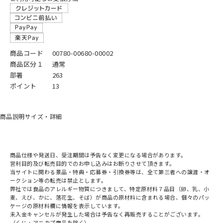
商品コード
00780-00680-00002
商品区分１
通常
部署
263
ポイント
13
商品説明
サイズ・詳細
商品仕様や発送日、受注期間は予告なく変更になる場合があります。
営利目的及び転売目的でのお申し込みはお断りさせて頂きます。
当サイトに関わる景品・特典・応募券・引換券等は、全て第三者への譲渡・オ
ークション等の転売は禁止とします。
弊社では食品のアレルギー物質につきまして、特定原材料７品目（卵、乳、小
麦、えび、かに、落花生、そば）が商品の原材料に含まれる場合、個々のパッ
ケージの原材料欄に情報を表示しています。
未入金キャンセルが発生した場合は予告なく再販売することがございます。
（くじ・アニカプ商品を除く）