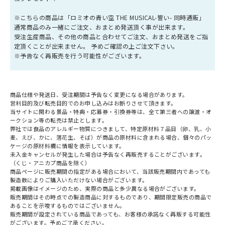
※こちらの商品は「ロミオの青い空 THE MUSICAL-誓い- 同時通販」
通常商品のみ一緒にご注文、おまとめ発送頂く事が出来ます。
受注生産商品、その他の商品と合わせてご注文、おまとめ発送をご指
定頂くことが出来ません。 予めご確認の上ご注文下さい。
※予告なく再販売を行う可能性がございます。
商品仕様や発送日、受注期間は予告なく変更になる場合があります。
営利目的及び転売目的でのお申し込みはお断りさせて頂きます。
当サイトに関わる景品・特典・応募券・引換券等は、全て第三者への譲渡・オ
ークション等の転売は禁止とします。
弊社では食品のアレルギー物質につきまして、特定原材料７品目（卵、乳、小
麦、えび、かに、落花生、そば）が商品の原材料に含まれる場合、個々のパッ
ケージの原材料欄に情報を表示しています。
未入金キャンセルが発生した場合は予告なく再販売することがございます。
（くじ・アニカプ商品を除く）
商品ページに販売期間の指定がある場合において、当該販売期間内であっても
製造数によりご購入いただけない場合がございます。
掲載画像はイメージのため、実際の商品と多少異なる場合がございます。
販売期間はその時点での製造商品に対するものであり、期間限定販売の商品で
あることを示唆するものではございません。
販売期間が設定されている商品であっても、お客様の承諾なく再販する可能性
がございます。予めご了承ください。