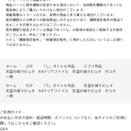
商品ページに販売期間の指定がある場合において、当該販売期間内であっても
製造数によりご購入いただけない場合がございます。
掲載画像はイメージのため、実際の商品と多少異なる場合がございます。
販売期間はその時点での製造商品に対するものであり、期間限定販売の商品で
あることを示唆するものではございません。
販売期間が設定されている商品であっても、お客様の承諾なく再販する可能性
がございます。予めご了承ください。
ただし「期間限定販売」「数量限定販売」と明示したものについてはこの限り
ではありません。
ホーム
さ行
「し」タイトル作品
ジブリ作品
天空の城ラピュタ A4クリアファイル 天空の城ラピュタ ポスタ
ー柄
ホーム
た行
「て」タイトル作品
天空の城ラピュタ
天空の城ラピュタ A4クリアファイル 天空の城ラピュタ ポスタ
ー柄
ご利用ガイド
お支払い方法や送料・配送時間、ポイントについてなど、当サイトのご利用に
関してはこちらをご確認ください。
Q&A