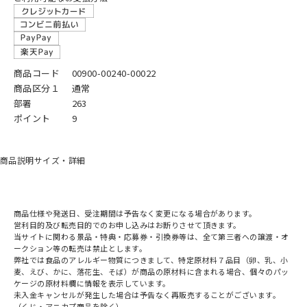
商品コード
00900-00240-00022
商品区分１
通常
部署
263
ポイント
9
商品説明
サイズ・詳細
商品仕様や発送日、受注期間は予告なく変更になる場合があります。
営利目的及び転売目的でのお申し込みはお断りさせて頂きます。
当サイトに関わる景品・特典・応募券・引換券等は、全て第三者への譲渡・オ
ークション等の転売は禁止とします。
弊社では食品のアレルギー物質につきまして、特定原材料７品目（卵、乳、小
麦、えび、かに、落花生、そば）が商品の原材料に含まれる場合、個々のパッ
ケージの原材料欄に情報を表示しています。
未入金キャンセルが発生した場合は予告なく再販売することがございます。
（くじ・アニカプ商品を除く）