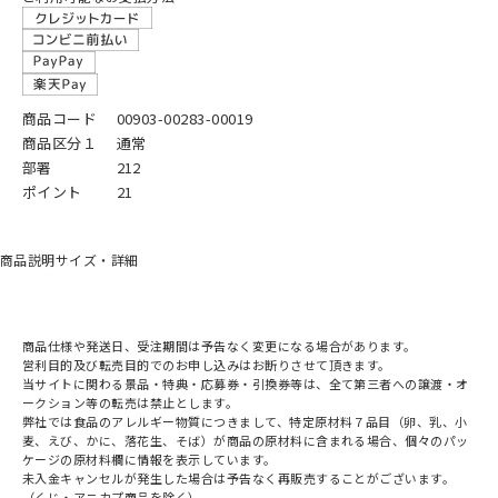
商品コード
00903-00283-00019
商品区分１
通常
部署
212
ポイント
21
商品説明
サイズ・詳細
商品仕様や発送日、受注期間は予告なく変更になる場合があります。
営利目的及び転売目的でのお申し込みはお断りさせて頂きます。
当サイトに関わる景品・特典・応募券・引換券等は、全て第三者への譲渡・オ
ークション等の転売は禁止とします。
弊社では食品のアレルギー物質につきまして、特定原材料７品目（卵、乳、小
麦、えび、かに、落花生、そば）が商品の原材料に含まれる場合、個々のパッ
ケージの原材料欄に情報を表示しています。
未入金キャンセルが発生した場合は予告なく再販売することがございます。
（くじ・アニカプ商品を除く）