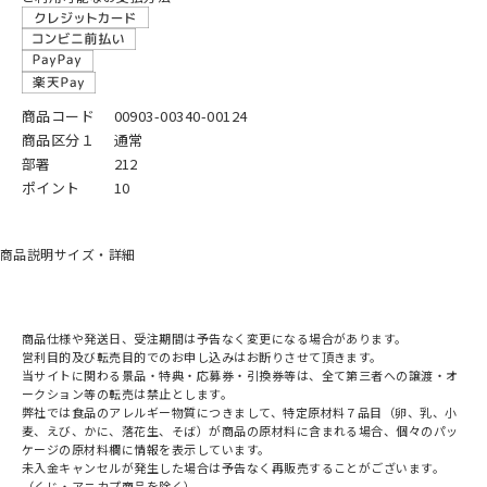
商品コード
00903-00340-00124
商品区分１
通常
部署
212
ポイント
10
商品説明
サイズ・詳細
商品仕様や発送日、受注期間は予告なく変更になる場合があります。
営利目的及び転売目的でのお申し込みはお断りさせて頂きます。
当サイトに関わる景品・特典・応募券・引換券等は、全て第三者への譲渡・オ
ークション等の転売は禁止とします。
弊社では食品のアレルギー物質につきまして、特定原材料７品目（卵、乳、小
麦、えび、かに、落花生、そば）が商品の原材料に含まれる場合、個々のパッ
ケージの原材料欄に情報を表示しています。
未入金キャンセルが発生した場合は予告なく再販売することがございます。
（くじ・アニカプ商品を除く）