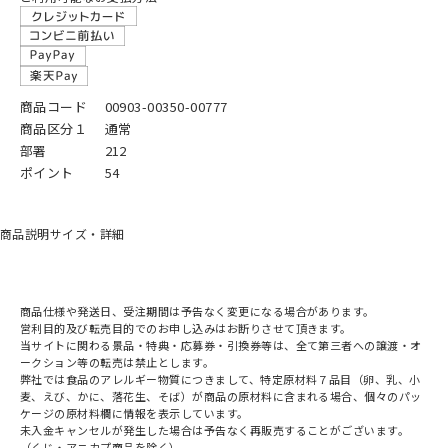
商品コード
00903-00350-00777
商品区分１
通常
部署
212
ポイント
54
商品説明
サイズ・詳細
商品仕様や発送日、受注期間は予告なく変更になる場合があります。
営利目的及び転売目的でのお申し込みはお断りさせて頂きます。
当サイトに関わる景品・特典・応募券・引換券等は、全て第三者への譲渡・オ
ークション等の転売は禁止とします。
弊社では食品のアレルギー物質につきまして、特定原材料７品目（卵、乳、小
麦、えび、かに、落花生、そば）が商品の原材料に含まれる場合、個々のパッ
ケージの原材料欄に情報を表示しています。
未入金キャンセルが発生した場合は予告なく再販売することがございます。
（くじ・アニカプ商品を除く）