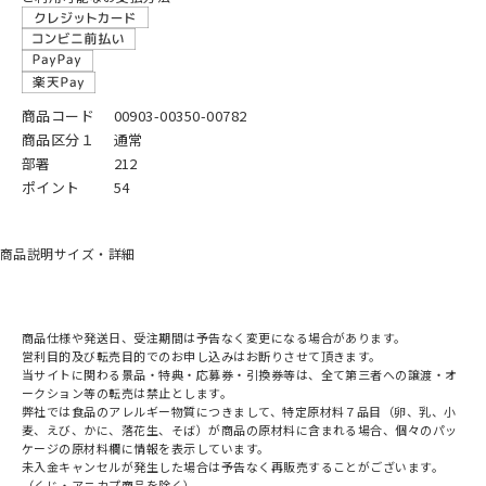
商品コード
00903-00350-00782
商品区分１
通常
部署
212
ポイント
54
商品説明
サイズ・詳細
商品仕様や発送日、受注期間は予告なく変更になる場合があります。
営利目的及び転売目的でのお申し込みはお断りさせて頂きます。
当サイトに関わる景品・特典・応募券・引換券等は、全て第三者への譲渡・オ
ークション等の転売は禁止とします。
弊社では食品のアレルギー物質につきまして、特定原材料７品目（卵、乳、小
麦、えび、かに、落花生、そば）が商品の原材料に含まれる場合、個々のパッ
ケージの原材料欄に情報を表示しています。
未入金キャンセルが発生した場合は予告なく再販売することがございます。
（くじ・アニカプ商品を除く）