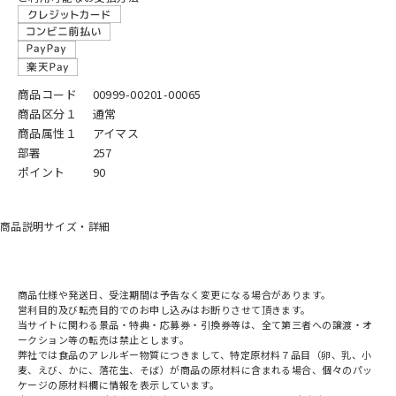
商品コード
00999-00201-00065
商品区分１
通常
商品属性１
アイマス
部署
257
ポイント
90
商品説明
サイズ・詳細
商品仕様や発送日、受注期間は予告なく変更になる場合があります。
営利目的及び転売目的でのお申し込みはお断りさせて頂きます。
当サイトに関わる景品・特典・応募券・引換券等は、全て第三者への譲渡・オ
ークション等の転売は禁止とします。
弊社では食品のアレルギー物質につきまして、特定原材料７品目（卵、乳、小
麦、えび、かに、落花生、そば）が商品の原材料に含まれる場合、個々のパッ
ケージの原材料欄に情報を表示しています。