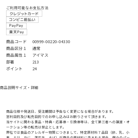
ご利用可能なお支払方法
商品コード
00999-00220-04330
商品区分１
通常
商品属性１
アイマス
部署
213
ポイント
24
商品説明
サイズ・詳細
商品仕様や発送日、受注期間は予告なく変更になる場合があります。
営利目的及び転売目的でのお申し込みはお断りさせて頂きます。
当サイトに関わる景品・特典・応募券・引換券等は、全て第三者への譲渡・オ
ークション等の転売は禁止とします。
弊社では食品のアレルギー物質につきまして、特定原材料７品目（卵、乳、小
麦、えび、かに、落花生、そば）が商品の原材料に含まれる場合、個々のパッ