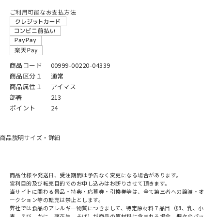
ご利用可能なお支払方法
商品コード
00999-00220-04339
商品区分１
通常
商品属性１
アイマス
部署
213
ポイント
24
商品説明
サイズ・詳細
商品仕様や発送日、受注期間は予告なく変更になる場合があります。
営利目的及び転売目的でのお申し込みはお断りさせて頂きます。
当サイトに関わる景品・特典・応募券・引換券等は、全て第三者への譲渡・オ
ークション等の転売は禁止とします。
弊社では食品のアレルギー物質につきまして、特定原材料７品目（卵、乳、小
麦、えび、かに、落花生、そば）が商品の原材料に含まれる場合、個々のパッ