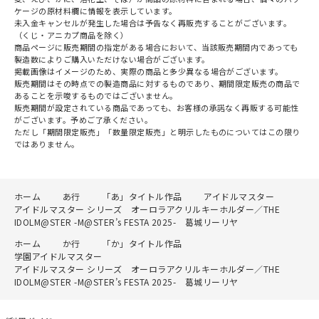
ケージの原材料欄に情報を表示しています。
未入金キャンセルが発生した場合は予告なく再販売することがございます。
（くじ・アニカプ商品を除く）
商品ページに販売期間の指定がある場合において、当該販売期間内であっても
製造数によりご購入いただけない場合がございます。
掲載画像はイメージのため、実際の商品と多少異なる場合がございます。
販売期間はその時点での製造商品に対するものであり、期間限定販売の商品で
あることを示唆するものではございません。
販売期間が設定されている商品であっても、お客様の承諾なく再販する可能性
がございます。予めご了承ください。
ただし「期間限定販売」「数量限定販売」と明示したものについてはこの限り
ではありません。
ホーム
あ行
「あ」タイトル作品
アイドルマスター
アイドルマスター シリーズ オーロラアクリルキーホルダー／THE
IDOLM@STER -M@STER’s FESTA 2025- 葛城リーリヤ
ホーム
か行
「か」タイトル作品
学園アイドルマスター
アイドルマスター シリーズ オーロラアクリルキーホルダー／THE
IDOLM@STER -M@STER’s FESTA 2025- 葛城リーリヤ