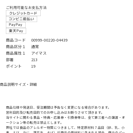
ご利用可能なお支払方法
商品コード
00999-00220-04439
商品区分１
通常
商品属性１
アイマス
部署
213
ポイント
19
商品説明
サイズ・詳細
商品仕様や発送日、受注期間は予告なく変更になる場合があります。
営利目的及び転売目的でのお申し込みはお断りさせて頂きます。
当サイトに関わる景品・特典・応募券・引換券等は、全て第三者への譲渡・オ
ークション等の転売は禁止とします。
弊社では食品のアレルギー物質につきまして、特定原材料７品目（卵、乳、小
麦、えび、かに、落花生、そば）が商品の原材料に含まれる場合、個々のパッ