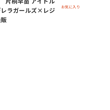
 片桐早苗 アイドル
お気に入り
デレラガールズ×レジ
通販