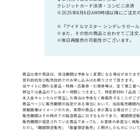
クレジットカード決済・コンビニ決済
※2025年8月6日AM9時頃以降にご
※『アイドルマスター シンデレラガー
※また、その他の商品と合わせてご注文
※後日再販売の可能性がございます。
商品仕様や発送日、受注期間は予告なく変更になる場合があります
営利目的及び転売目的でのお申し込みはお断りさせて頂きます。
当サイトに関わる景品・特典・応募券・引換券等は、全て第三者
弊社では食品のアレルギー物質につきまして、特定原材料７品目
未入金キャンセルが発生した場合は予告なく再販売することがご
商品ページに販売期間の指定がある場合において、当該販売期間内
掲載画像はイメージのため、実際の商品と多少異なる場合がござい
販売期間はその時点での製造商品に対するものであり、期間限定
販売期間が設定されている商品であっても、お客様の承諾なく再販
ただし「期間限定販売」「数量限定販売」と明示したものについ