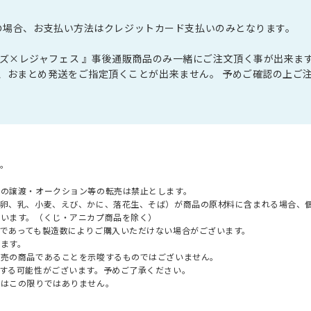
注文の場合、お支払い方法はクレジットカード支払いのみとなります。
ルズ×レジャフェス 』事後通販商品のみ一緒にご注文頂く事が出来ま
、おまとめ発送をご指定頂くことが出来ません。 予めご確認の上ご
。
への譲渡・オークション等の転売は禁止とします。
（卵、乳、小麦、えび、かに、落花生、そば）が商品の原材料に含まれる場合、
ざいます。（くじ・アニカプ商品を除く）
であっても製造数によりご購入いただけない場合がございます。
ます。
販売の商品であることを示唆するものではございません。
する可能性がございます。予めご了承ください。
てはこの限りではありません。