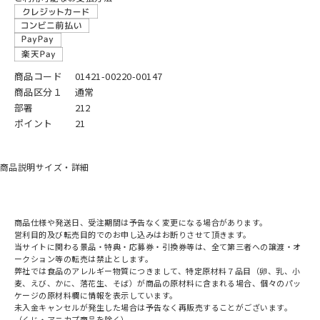
商品コード
01421-00220-00147
商品区分１
通常
部署
212
ポイント
21
商品説明
サイズ・詳細
商品仕様や発送日、受注期間は予告なく変更になる場合があります。
営利目的及び転売目的でのお申し込みはお断りさせて頂きます。
当サイトに関わる景品・特典・応募券・引換券等は、全て第三者への譲渡・オ
ークション等の転売は禁止とします。
弊社では食品のアレルギー物質につきまして、特定原材料７品目（卵、乳、小
麦、えび、かに、落花生、そば）が商品の原材料に含まれる場合、個々のパッ
ケージの原材料欄に情報を表示しています。
未入金キャンセルが発生した場合は予告なく再販売することがございます。
（くじ・アニカプ商品を除く）