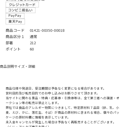
商品コード
01421-00350-00018
商品区分１
通常
部署
212
ポイント
60
商品説明
サイズ・詳細
商品仕様や発送日、受注期間は予告なく変更になる場合があります。
営利目的及び転売目的でのお申し込みはお断りさせて頂きます。
当サイトに関わる景品・特典・応募券・引換券等は、全て第三者への譲渡・オ
ークション等の転売は禁止とします。
弊社では食品のアレルギー物質につきまして、特定原材料７品目（卵、乳、小
麦、えび、かに、落花生、そば）が商品の原材料に含まれる場合、個々のパッ
ケージの原材料欄に情報を表示しています。
未入金キャンセルが発生した場合は予告なく再販売することがございます。
（くじ・アニカプ商品を除く）