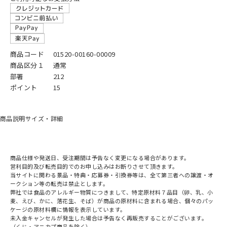
商品コード
01520-00160-00009
商品区分１
通常
部署
212
ポイント
15
商品説明
サイズ・詳細
商品仕様や発送日、受注期間は予告なく変更になる場合があります。
営利目的及び転売目的でのお申し込みはお断りさせて頂きます。
当サイトに関わる景品・特典・応募券・引換券等は、全て第三者への譲渡・オ
ークション等の転売は禁止とします。
弊社では食品のアレルギー物質につきまして、特定原材料７品目（卵、乳、小
麦、えび、かに、落花生、そば）が商品の原材料に含まれる場合、個々のパッ
ケージの原材料欄に情報を表示しています。
未入金キャンセルが発生した場合は予告なく再販売することがございます。
（くじ・アニカプ商品を除く）