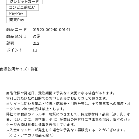
商品コード
01520-00240-00141
商品区分１
通常
部署
212
ポイント
12
商品説明
サイズ・詳細
商品仕様や発送日、受注期間は予告なく変更になる場合があります。
営利目的及び転売目的でのお申し込みはお断りさせて頂きます。
当サイトに関わる景品・特典・応募券・引換券等は、全て第三者への譲渡・オ
ークション等の転売は禁止とします。
弊社では食品のアレルギー物質につきまして、特定原材料７品目（卵、乳、小
麦、えび、かに、落花生、そば）が商品の原材料に含まれる場合、個々のパッ
ケージの原材料欄に情報を表示しています。
未入金キャンセルが発生した場合は予告なく再販売することがございます。
（くじ・アニカプ商品を除く）