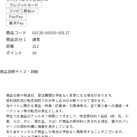
商品コード
01520-00350-00127
商品区分１
通常
部署
212
ポイント
30
商品説明
サイズ・詳細
商品仕様や発送日、受注期間は予告なく変更になる場合があります。
営利目的及び転売目的でのお申し込みはお断りさせて頂きます。
当サイトに関わる景品・特典・応募券・引換券等は、全て第三者への譲渡・オ
ークション等の転売は禁止とします。
弊社では食品のアレルギー物質につきまして、特定原材料７品目（卵、乳、小
麦、えび、かに、落花生、そば）が商品の原材料に含まれる場合、個々のパッ
ケージの原材料欄に情報を表示しています。
未入金キャンセルが発生した場合は予告なく再販売することがございます。
（くじ・アニカプ商品を除く）