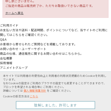
申し訳ございません。
ご指定の商品は販売終了か、ただ今お取扱いできない商品です。
ホームへ戻る
ご利用ガイド
お支払い方法や送料・配送時間、ポイントについてなど、当サイトのご利用に
関してはこちらをご確認ください。
Q&A
お客様から寄せられたご質問などを掲載しております。
お問い合わせ・ユーザーサポート
商品の仕様、通信販売に関するお問い合わせはこちらから。
会社概要
採用情報
アニメイトグループ
本サイトでは利用者の利便性向上と利用者の利用状況把握のためCookieを利用し
ています。
なおCookieの設定はご利用のブラウザの設定でも変更することができますので、
ブロックを希望される場合等にご利用ください。
詳細については
個人情報保護方針
をご確認ください。
特定商取引法に基づく表記
個人情報保護方針
利用規約
Cookieの拒否方法は
こちら
Copyright movic Co.,Ltd. 2005-
2026
理解しました、許可します