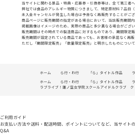
当サイトに関わる景品・特典・応募券・引換券等は、全て第三者
弊社では食品のアレルギー物質につきまして、特定原材料７品目
未入金キャンセルが発生した場合は予告なく再販売することがご
商品ページに販売期間の指定がある場合において、当該販売期間内
掲載画像はイメージのため、実際の商品と多少異なる場合がござい
販売期間はその時点での製造商品に対するものであり、期間限定
販売期間が設定されている商品であっても、お客様の承諾なく再販
ただし「期間限定販売」「数量限定販売」と明示したものについ
ホーム
ら行・わ行
「ら」タイトル作品
ホーム
ら行・わ行
「ら」タイトル作品
ラブライブ！蓮ノ空女学院スクールアイドルクラブ クリアフ
ご利用ガイド
お支払い方法や送料・配送時間、ポイントについてなど、当サイト
Q&A