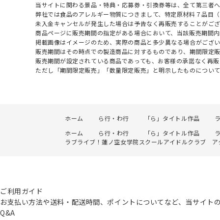
当サイトに関わる景品・特典・応募券・引換券等は、全て第三者
弊社では食品のアレルギー物質につきまして、特定原材料７品目
未入金キャンセルが発生した場合は予告なく再販売することがご
商品ページに販売期間の指定がある場合において、当該販売期間内
掲載画像はイメージのため、実際の商品と多少異なる場合がござい
販売期間はその時点での製造商品に対するものであり、期間限定
販売期間が設定されている商品であっても、お客様の承諾なく再販
ただし「期間限定販売」「数量限定販売」と明示したものについ
ホーム
ら行・わ行
「ら」タイトル作品
ホーム
ら行・わ行
「ら」タイトル作品
ラブライブ！蓮ノ空女学院スクールアイドルクラブ ア
ご利用ガイド
お支払い方法や送料・配送時間、ポイントについてなど、当サイト
Q&A