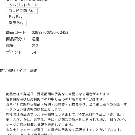
商品コード
02693-00350-02453
商品区分１
通常
部署
212
ポイント
54
商品説明
サイズ・詳細
商品仕様や発送日、受注期間は予告なく変更になる場合があります。
営利目的及び転売目的でのお申し込みはお断りさせて頂きます。
当サイトに関わる景品・特典・応募券・引換券等は、全て第三者への譲渡・オ
ークション等の転売は禁止とします。
弊社では食品のアレルギー物質につきまして、特定原材料７品目（卵、乳、小
麦、えび、かに、落花生、そば）が商品の原材料に含まれる場合、個々のパッ
ケージの原材料欄に情報を表示しています。
未入金キャンセルが発生した場合は予告なく再販売することがございます。
（くじ・アニカプ商品を除く）