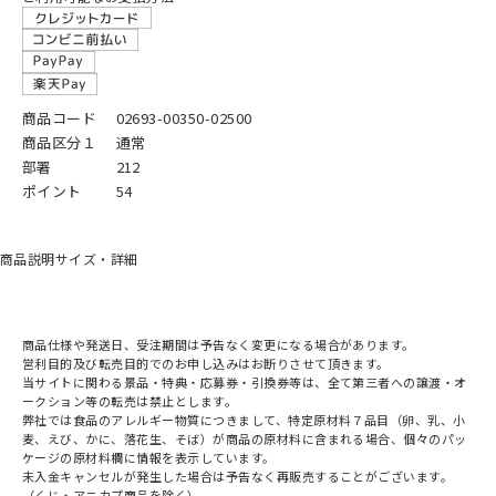
商品コード
02693-00350-02500
商品区分１
通常
部署
212
ポイント
54
商品説明
サイズ・詳細
商品仕様や発送日、受注期間は予告なく変更になる場合があります。
営利目的及び転売目的でのお申し込みはお断りさせて頂きます。
当サイトに関わる景品・特典・応募券・引換券等は、全て第三者への譲渡・オ
ークション等の転売は禁止とします。
弊社では食品のアレルギー物質につきまして、特定原材料７品目（卵、乳、小
麦、えび、かに、落花生、そば）が商品の原材料に含まれる場合、個々のパッ
ケージの原材料欄に情報を表示しています。
未入金キャンセルが発生した場合は予告なく再販売することがございます。
（くじ・アニカプ商品を除く）