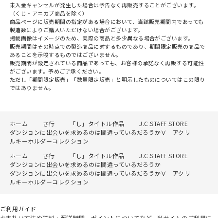
未入金キャンセルが発生した場合は予告なく再販売することがございます。
（くじ・アニカプ商品を除く）
商品ページに販売期間の指定がある場合において、当該販売期間内であっても
製造数によりご購入いただけない場合がございます。
掲載画像はイメージのため、実際の商品と多少異なる場合がございます。
販売期間はその時点での製造商品に対するものであり、期間限定販売の商品で
あることを示唆するものではございません。
販売期間が設定されている商品であっても、お客様の承諾なく再販する可能性
がございます。予めご了承ください。
ただし「期間限定販売」「数量限定販売」と明示したものについてはこの限り
ではありません。
ホーム
さ行
「し」タイトル作品
J.C.STAFF STORE
ダンジョンに出会いを求めるのは間違っているだろうかⅤ アクリ
ルキーホルダーコレクション
ホーム
さ行
「し」タイトル作品
J.C.STAFF STORE
ダンジョンに出会いを求めるのは間違っているだろうか
ダンジョンに出会いを求めるのは間違っているだろうかⅤ アクリ
ルキーホルダーコレクション
ご利用ガイド
お支払い方法や送料・配送時間、ポイントについてなど、当サイトのご利用に