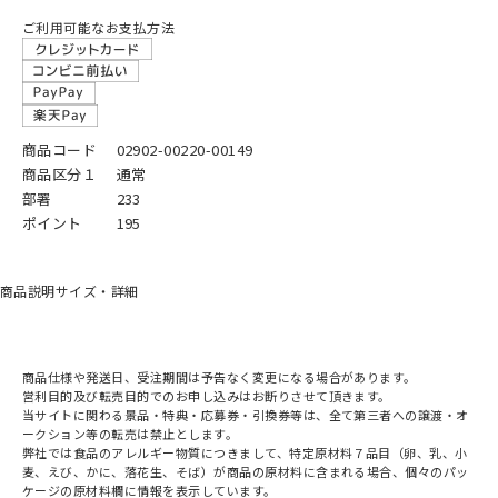
ご利用可能なお支払方法
商品コード
02902-00220-00149
商品区分１
通常
部署
233
ポイント
195
商品説明
サイズ・詳細
商品仕様や発送日、受注期間は予告なく変更になる場合があります。
営利目的及び転売目的でのお申し込みはお断りさせて頂きます。
当サイトに関わる景品・特典・応募券・引換券等は、全て第三者への譲渡・オ
ークション等の転売は禁止とします。
弊社では食品のアレルギー物質につきまして、特定原材料７品目（卵、乳、小
麦、えび、かに、落花生、そば）が商品の原材料に含まれる場合、個々のパッ
ケージの原材料欄に情報を表示しています。